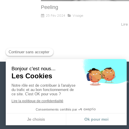
Peeling
25 Fév 2024
Visage
Lire 
Votre chirurgien
Chirur