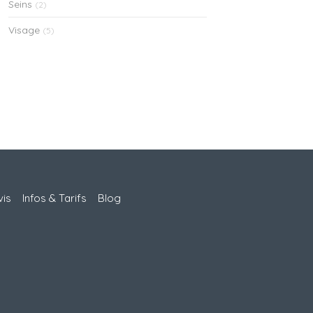
Seins
(2)
Visage
(5)
vis
Infos & Tarifs
Blog