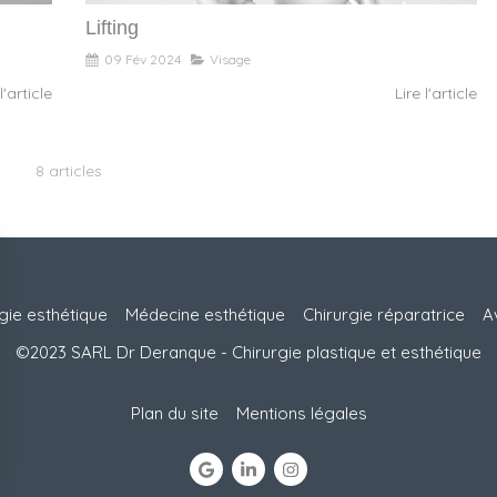
Lifting
09 Fév 2024
Visage
l'article
Lire l'article
8 articles
gie esthétique
Médecine esthétique
Chirurgie réparatrice
A
©2023 SARL Dr Deranque - Chirurgie plastique et esthétique
Plan du site
Mentions légales